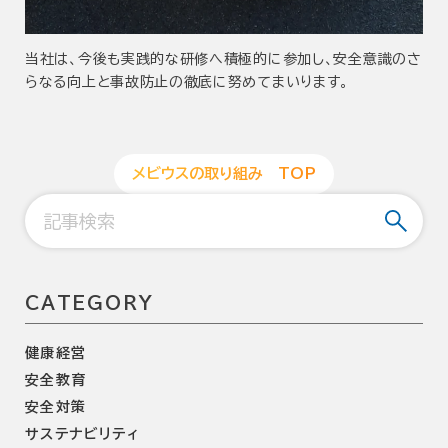
当社は、今後も実践的な研修へ積極的に参加し、安全意識のさ
らなる向上と事故防止の徹底に努めてまいります。
メ
ビ
ウ
ス
の
取
り
組
み
T
O
P
CATEGORY
健康経営
安全教育
安全対策
サステナビリティ