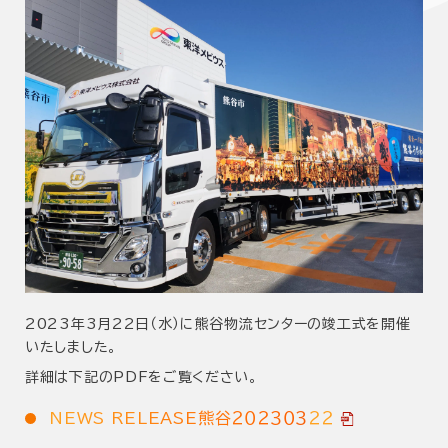
2023年3月22日（水）に熊谷物流センターの竣工式を開催
いたしました。
詳細は下記のPDFをご覧ください。
N
E
W
S
R
E
L
E
A
S
E
熊
谷
２
０
２
３
０
３
２
２