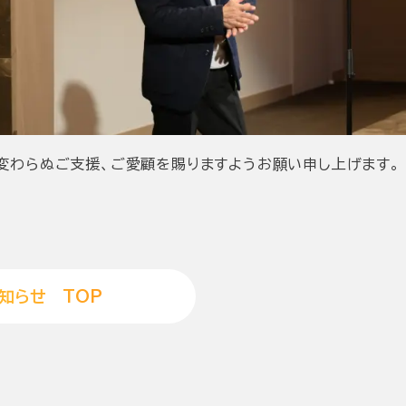
変わらぬご支援、ご愛顧を賜りますようお願い申し上げます。
知
ら
せ
T
O
P