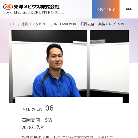
ENTRY
Toyo Mebius
RECRUITING SITE
TOP
社員インタビュー
INTERVIEW 06 石岡支店 業務ｸﾞﾙｰﾌﾟ S.W
06
INTERVIEW
石岡支店 S.W
2018年入社
就職活動のとき、社会にとって不可欠で、さらに将