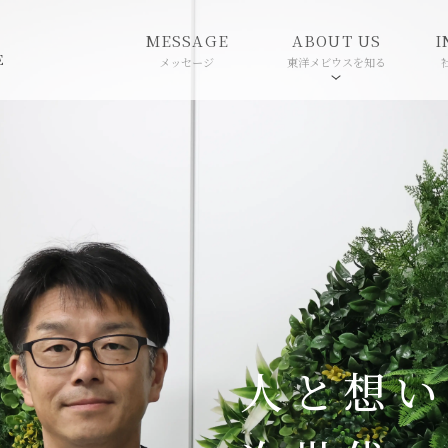
MESSAGE
ABOUT US
I
E
メッセージ
東洋メビウスを知る
人と想い